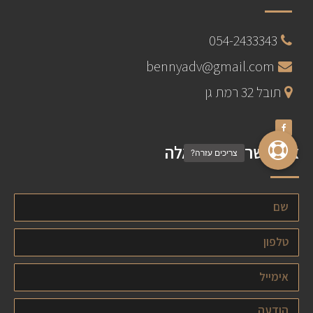
054-2433343
bennyadv@gmail.com
תובל 32 רמת גן
צרו קשר - לכל שאלה
צריכים עזרה?