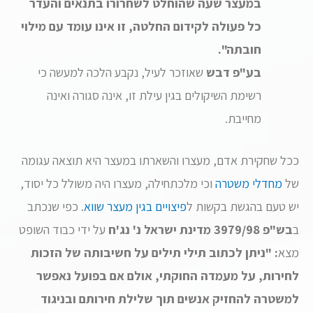
במעצר שעה שהוחלט לשחרורו בתנאים והעדר
כל פעולה לקידום החלטה, זו אינו עומד עם מילוי
חובתה".
בע"פ דבש
שאוזכר לעיל, נקבע הלכה למעשה כי
רשימת השיקולים בגין עילת זו, אינה סגורה ואינה
מחייבת.
ככל שחקירת אדם, מעצרו והשארתו במעצר היא תוצאה עגומה
של
מחדלי משטרה
וכי מלכתחילה, מעצרו היה משולל כל יסוד,
יש טעם בהגשת בקשות ל
פיצויים בגין מעצר שווא
. כפי שנכתב
ב
בש"פ 3979/98 מדינת ישראל נ' נג'ח
על ידי כבוד השופט
מצא
: "ניתן לכתוב תילי תילים על חשיבותה של הזכות
לחירות, על מעמדה החוקתי, אולם אם בפועל נאפשר
למשטרה להחזיק אנשים תוך שלילת חירותם ובניגוד