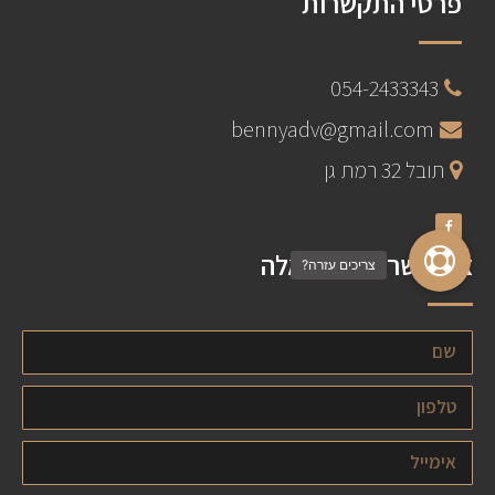
פרטי התקשרות
054-2433343
bennyadv@gmail.com
תובל 32 רמת גן
צרו קשר - לכל שאלה
צריכים עזרה?