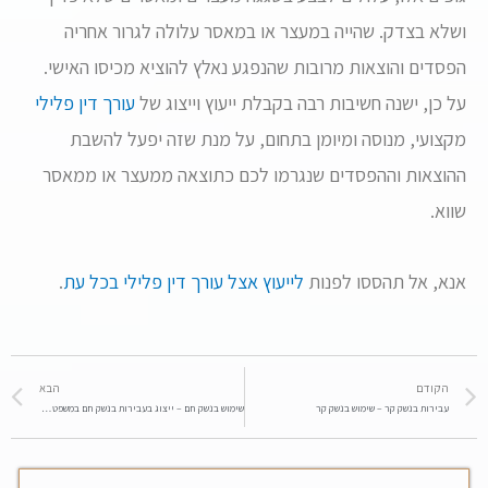
ושלא בצדק. שהייה במעצר או במאסר עלולה לגרור אחריה
הפסדים והוצאות מרובות שהנפגע נאלץ להוציא מכיסו האישי.
על כן, ישנה חשיבות רבה בקבלת ייעוץ וייצוג של
עורך דין פלילי
מקצועי, מנוסה ומיומן בתחום, על מנת שזה יפעל להשבת
ההוצאות וההפסדים שנגרמו לכם כתוצאה ממעצר או ממאסר
שווא.
אנא, אל תהססו לפנות
לייעוץ אצל עורך דין פלילי בכל עת
.
הקודם
הבא
עבירות בנשק קר – שימוש בנשק קר
שימוש בנשק חם – ייצוג בעבירות בנשק חם במשפט הפלילי