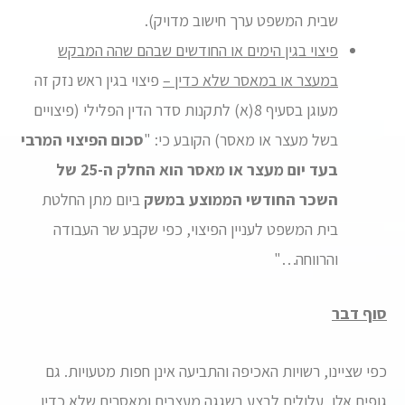
שבית המשפט ערך חישוב מדויק).
פיצוי בגין הימים או החודשים שבהם שהה המבקש
במעצר או במאסר שלא כדין –
פיצוי בגין ראש נזק זה
מעוגן בסעיף 8(א) לתקנות סדר הדין הפלילי (פיצויים
בשל מעצר או מאסר) הקובע כי: "
סכום הפיצוי המרבי
בעד יום מעצר או מאסר הוא החלק ה-25 של
השכר החודשי הממוצע במשק
ביום מתן החלטת
בית המשפט לעניין הפיצוי, כפי שקבע שר העבודה
והרווחה…"
סוף דבר
כפי שציינו, רשויות האכיפה והתביעה אינן חפות מטעויות. גם
גופים אלו, עלולים לבצע בשגגה מעצרים ומאסרים שלא כדין