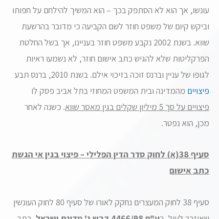
עונשו, אך הוא לא הסתפק בכך – הוא המשיך להילחם על חפותו
וביקש קיום של משפט חוזר לשם הקביעה כי מדובר בהרשעת
שווא. בשנת 2002 נקבע משפט חוזר בעניינו, אך בשל החלטת
הפרקליטות שלא להגיש כתב אישום חוזר, לא נשמעו ראיות
לגופו של עניין וברנס זוכה בזיכוי אילם. בשנת 2010, ברנס תבע
פיצויים
מהמדינה ובית המשפט המחוזי בתל אביב פסק לו
פיצויים על סך 5 מיליון שקלים בגין מאסר שווא
. כשנה לאחר
מכן, הוא נפטר.
סעיף 38(א) לחוק סדר הדין הפלילי – פיצוי בגין אי הגשת
כתב אישום
סעיף 38 לחוק המעצרים נחקק לאורו של סעיף 80 לחוק העונשין
שאוזכר לעיל. ב
ע"פ 4466/98 דבש נ' מדינת ישראל
, כתב