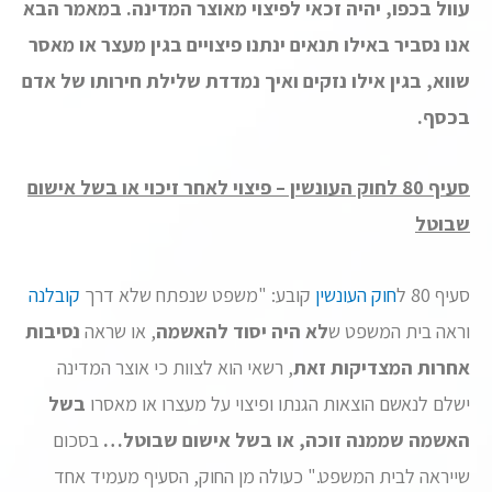
עוול בכפו, יהיה זכאי לפיצוי מאוצר המדינה. במאמר הבא
אנו נסביר באילו תנאים ינתנו פיצויים בגין מעצר או מאסר
שווא, בגין אילו נזקים ואיך נמדדת שלילת חירותו של אדם
בכסף.
סעיף 80 לחוק העונשין – פיצוי לאחר זיכוי או בשל אישום
שבוטל
סעיף 80 ל
חוק העונשין
קובע: "משפט שנפתח שלא דרך
קובלנה
וראה בית המשפט ש
לא היה יסוד להאשמה
, או שראה
נסיבות
אחרות המצדיקות זאת
, רשאי הוא לצוות כי אוצר המדינה
ישלם לנאשם הוצאות הגנתו ופיצוי על מעצרו או מאסרו
בשל
האשמה שממנה זוכה, או בשל אישום שבוטל…
בסכום
שייראה לבית המשפט." כעולה מן החוק, הסעיף מעמיד אחד