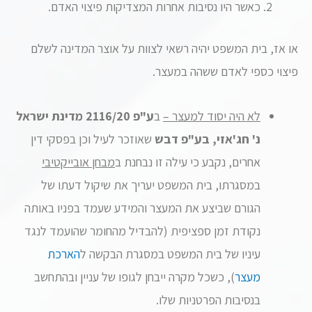
כאשר היו נסיבות אחרות המצדיקות פיצוי האדם.
או אז, בית המשפט יהיה רשאי לצוות על אוצר המדינה לשלם
פיצוי כספי לאדם ששהה במעצר.
לא היה יסוד למעצר –
ב
ע"פ 2116/20 מדינת ישראל
נ' חג'אזי, בע"פ דבש
שאוזכר לעיל וכן בפסקי דין
אחרים, נקבע כי עילה זו נבחנת ב
מבחן אובייקטיבי
במסגרתו, בית המשפט יעריך את שיקול דעתו של
הגורם שביצע את המעצר והמידע שעמד בפניו באותה
נקודת זמן ספציפית (להבדיל מהחומר שהועמד לנגד
עיניו של בית המשפט במסגרת הבקשה ל
הארכת
מעצר
), כשכל מקרה ייבחן לגופו של עניין ובהתחשב
בנסיבות הפרטניות שלו.